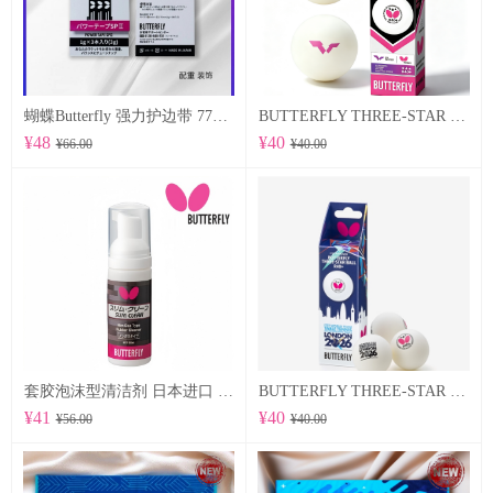
蝴蝶Butterfly 强力护边带 77500 POWER TAPE SP Ⅱ
BUTTERFLY THREE-STAR BALL R40+ 96070
¥48
¥40
¥66.00
¥40.00
套胶泡沫型清洁剂 日本进口 （76640）
BUTTERFLY THREE-STAR BALL R40+ WTTTC LONDON 2026 96060
¥41
¥40
¥56.00
¥40.00