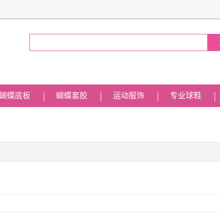
蝴蝶底板
蝴蝶套胶
运动服饰
专业球鞋