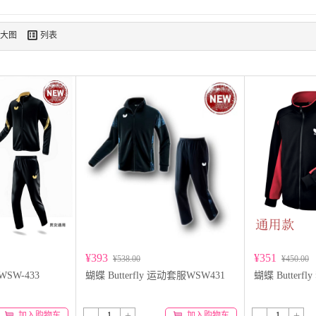

大图
列表
¥393
¥351
¥538.00
¥450.00
服WSW-433
蝴蝶 Butterfly 运动套服WSW431
蝴蝶 Butterfl
-
+
-
+
加入购物车
加入购物车