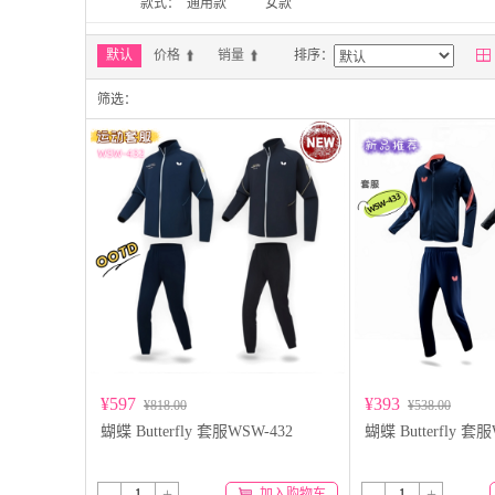
款式：
通用款
女款

默认
价格
销量
排序：
筛选：
¥597
¥393
¥818.00
¥538.00
蝴蝶 Butterfly 套服WSW-432
蝴蝶 Butterfly 套
-
+
-
+
加入购物车