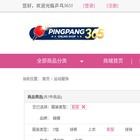
您好，欢迎光临乒乓365！
[登录]
[注册]
全部商品分类
商城首页
当前位置：
首页
/
运动服饰
商品筛选
(共
7
件商品)
您已选择：
服装类型：
套服
品牌：
蝴蝶
服装类型：
T恤
球裤
上衣
套服
球袜