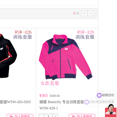
1
/
1


蝴蝶授权
¥365
¥468.00
扫码添加微信客服
y 套服WSW-426-0201
蝴蝶 Butterfly 专业训练套服
WSW-428-1
-
+
加入购物车
加入购物车