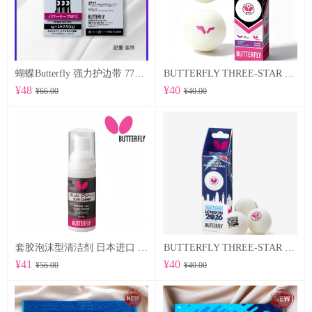
蝴蝶Butterfly 强力护边带 77500 POWER TAPE SP Ⅱ
BUTTERFLY THREE-STAR BALL R40+ 96070
¥48
¥40
¥66.00
¥40.00
套胶泡沫型清洁剂 日本进口 （76640）
BUTTERFLY THREE-STAR BALL R40+ WTTTC LONDON 2026 96060
¥41
¥40
¥56.00
¥40.00