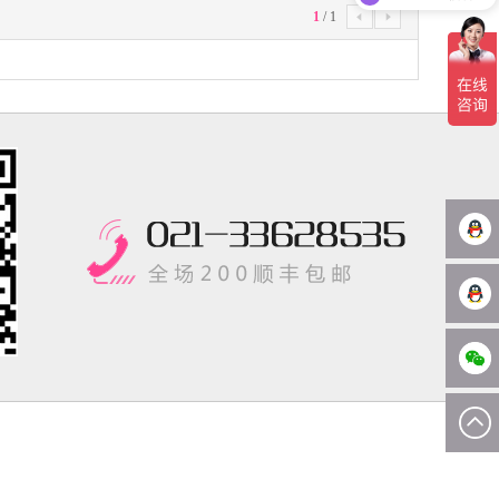
1
/
1

