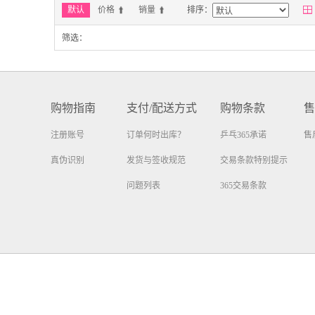

默认
价格
销量
排序：
筛选：
购物指南
支付/配送方式
购物条款
售
注册账号
订单何时出库？
乒乓365承诺
售
真伪识别
发货与签收规范
交易条款特别提示
问题列表
365交易条款