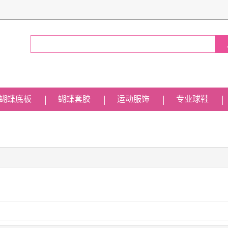
蝴蝶底板
蝴蝶套胶
运动服饰
专业球鞋