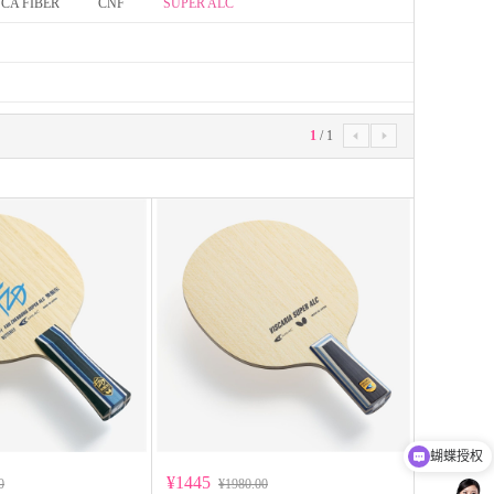
CA FIBER
CNF
SUPER ALC
1
/
1


蝴蝶授权
扫码添加微信客服
¥1445
0
¥1980.00