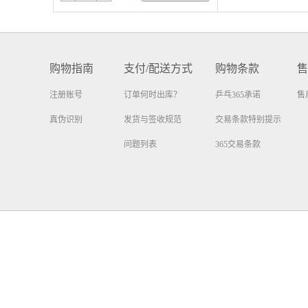
购物指南
支付/配送方式
购物条款
售
注册账号
订单何时出库？
乒乓365承诺
售
真伪识别
发货与签收规范
交易条款特别提示
问题列表
365交易条款