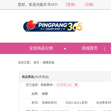
您好，欢迎光临乒乓365！
[登录]
[注册]
全部商品分类
商城首页
当前位置：
首页
/
蝴蝶底板
商品筛选
(共
6
件商品)
您已选择：
底板素材：
SUPER ALC
品牌：
蝴蝶
系列：
张继科系列
TIMO BOLL系列
水谷隼系列