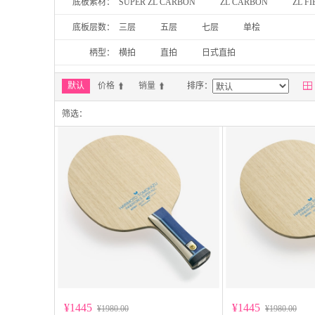
底板素材：
SUPER ZL CARBON
ZL CARBON
ZL FI
底板层数：
三层
五层
七层
单桧
柄型：
横拍
直拍
日式直拍

默认
价格
销量
排序：
筛选：
¥1445
¥1445
¥1980.00
¥1980.00