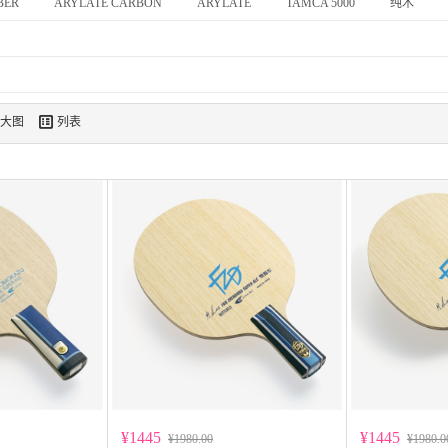
BER
ARYLATE CARBON
ARYLATE
TAMCA 5000
纯木

大图
列表
¥1445
¥1445
¥1980.00
¥1980.0