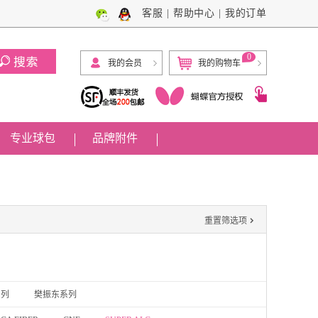
客服
|
帮助中心
|
我的订单
0
我的会员
我的购物车
专业球包
品牌附件

重置筛选项
系列
樊振东系列