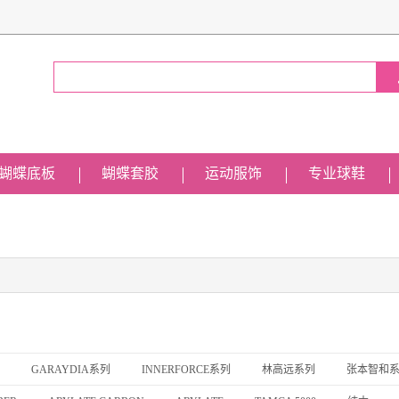
蝴蝶底板
蝴蝶套胶
运动服饰
专业球鞋
GARAYDIA系列
INNERFORCE系列
林高远系列
张本智和