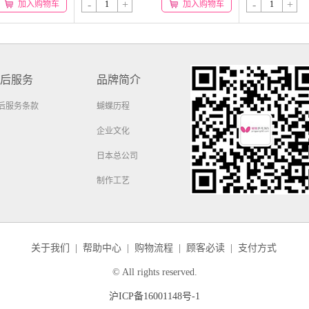
-
+
-
+
加入购物车
加入购物车
后服务
品牌简介
后服务条款
蝴蝶历程
企业文化
日本总公司
制作工艺
关于我们
|
帮助中心
|
购物流程
|
顾客必读
|
支付方式
© All rights reserved.
沪ICP备16001148号-1