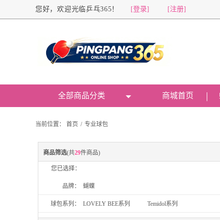
您好，欢迎光临乒乓365！
[登录]
[注册]
全部商品分类
商城首页
当前位置：
首页
/
专业球包
商品筛选
(共
29
件商品)
您已选择：
品牌：
蝴蝶
球包系列：
LOVELY BEE系列
Temidol系列