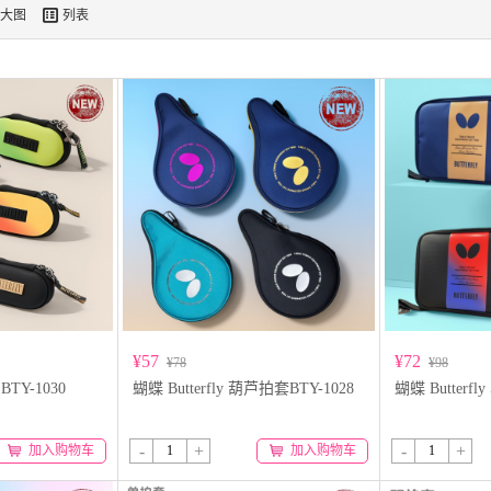

大图
列表
¥57
¥72
¥78
¥98
 BTY-1030
蝴蝶 Butterfly 葫芦拍套BTY-1028
蝴蝶 Butterfl
-
+
-
+
加入购物车
加入购物车