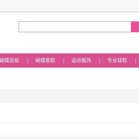
蝴蝶底板
蝴蝶套胶
运动服饰
专业球鞋