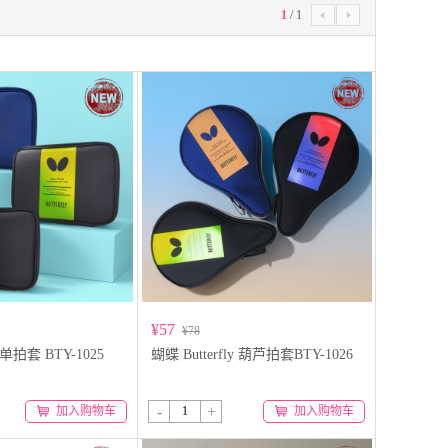
1
/
1


¥57
¥78
y 单拍套 BTY-1025
蝴蝶 Butterfly 葫芦拍套BTY-1026
-
+
加入购物车
加入购物车