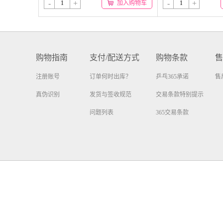
-
+
-
+
加入购物车
购物指南
支付/配送方式
购物条款
售
注册账号
订单何时出库？
乒乓365承诺
售
真伪识别
发货与签收规范
交易条款特别提示
问题列表
365交易条款