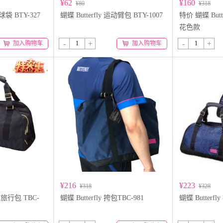
¥62
¥160
¥80
¥318
球球袋 BTY-327
蝴蝶 Butterfly 运动臂包 BTY-1007
特价 蝴蝶 Butte
花色款
-
+
-
+
加入购物车
加入购物车
¥216
¥223
¥318
¥328
y 旅行包 TBC-
蝴蝶 Butterfly 挎包TBC-981
蝴蝶 Butterfl