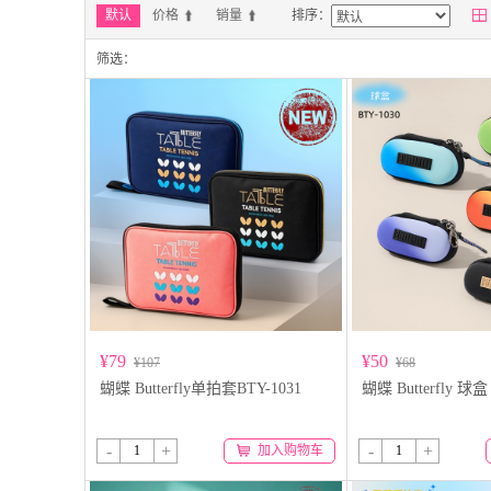

默认
价格
销量
排序：
筛选：
¥79
¥50
¥107
¥68
蝴蝶 Butterfly单拍套BTY-1031
蝴蝶 Butterfly 球盒
-
+
-
+
加入购物车